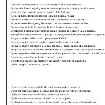
Dios creó al hombre primero... y al ver tanta perfección le creo una sirvienta.
Es notable la diferencia que hay entre las causas de gordura de la mujer y las del hombre...
¿Cuál es la mujer mas inteligente de España?... Bibi Andersen.
¿Cómo eligirías a las tres mujeres mas tontas del mundo?... al azar.
¿En qué se diferencian las niñas de las mujeres?... en el precio de sus 'juguetes'.
En qué se parecen las mujeres y las almejas?... en que cuando se calientan se abren.
Era una mujer tan tonta, tan tonta que hasta las demás se dieron cuenta.
Es notable la diferencia que hay entre las causas de gordura de la mujer y las del hombre...
Para qué inventó Dios el alcohol?... para que las gordas, bajitas y feas pudieran perder la virginidad.
Por qué las mujeres hablan tanto?... porque tienen 4 labios.
Por qué las mujeres no saben esquiar?... porque no hay nieve en la cocina.
Por qué las mujeres son mujeres y las ratas son ratas?... porque las ratas eligieron primero.
Por qué los ataudes de las mujeres tienen forma de 'Y'?... porque cada vez que se acuestan abren las 
Que es lo que tienen todas las mujeres una vez al mes y les dura tres o cuatro dias?... el sueldo del
Qué dice una mujer despues de hacer el amor?... gracias.
Qué diferencia hay entre una hechicera y una bruja?... cinco años de matrimonio.
Qué es la mujer?... el motor de la escoba.
Qué es un pedazo de papel partido a la mitad para una mujer?... un puzzle.
Qué es una hoja blanca partida a la mitad para una mujer? *Es todo un rompecabezas.
Qué es una mujer arriba de una vaca?... una vaca de dos pisos.
Qué es una mujer embarazada de trillizas?... un kit de limpieza
Qué hacen dos neuronas en el cerebo de una mujer?... no se sabe, nunca se ha dado el caso.