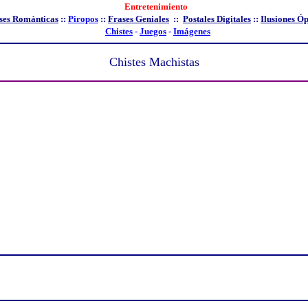
Entretenimiento
ses Románticas
::
Piropos
::
Frases Geniales
::
Postales Digitales
::
Ilusiones Óp
Chistes
-
Juegos
-
Imágenes
Chistes Machistas