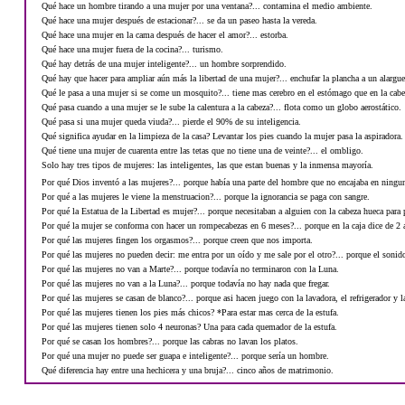
Qué hace un hombre tirando a una mujer por una ventana?... contamina el medio ambiente.
Qué hace una mujer después de estacionar?... se da un paseo hasta la vereda.
Qué hace una mujer en la cama después de hacer el amor?... estorba.
Qué hace una mujer fuera de la cocina?... turismo.
Qué hay detrás de una mujer inteligente?... un hombre sorprendido.
Qué hay que hacer para ampliar aún más la libertad de una mujer?... enchufar la plancha a un alargue
Qué le pasa a una mujer si se come un mosquito?... tiene mas cerebro en el estómago que en la cabe
Qué pasa cuando a una mujer se le sube la calentura a la cabeza?... flota como un globo aerostático.
Qué pasa si una mujer queda viuda?... pierde el 90% de su inteligencia.
Qué significa ayudar en la limpieza de la casa? Levantar los pies cuando la mujer pasa la aspiradora.
Qué tiene una mujer de cuarenta entre las tetas que no tiene una de veinte?... el ombligo.
Solo hay tres tipos de mujeres: las inteligentes, las que estan buenas y la inmensa mayoría.
Por qué Dios inventó a las mujeres?... porque había una parte del hombre que no encajaba en ningu
Por qué a las mujeres le viene la menstruacion?... porque la ignorancia se paga con sangre.
Por qué la Estatua de la Libertad es mujer?... porque necesitaban a alguien con la cabeza hueca para 
Por qué la mujer se conforma con hacer un rompecabezas en 6 meses?... porque en la caja dice de 2 
Por qué las mujeres fingen los orgasmos?... porque creen que nos importa.
Por qué las mujeres no pueden decir: me entra por un oído y me sale por el otro?... porque el sonid
Por qué las mujeres no van a Marte?... porque todavía no terminaron con la Luna.
Por qué las mujeres no van a la Luna?... porque todavía no hay nada que fregar.
Por qué las mujeres se casan de blanco?... porque asi hacen juego con la lavadora, el refrigerador y l
Por qué las mujeres tienen los pies más chicos? *Para estar mas cerca de la estufa.
Por qué las mujeres tienen solo 4 neuronas? Una para cada quemador de la estufa.
Por qué se casan los hombres?... porque las cabras no lavan los platos.
Por qué una mujer no puede ser guapa e inteligente?... porque sería un hombre.
Qué diferencia hay entre una hechicera y una bruja?... cinco años de matrimonio.