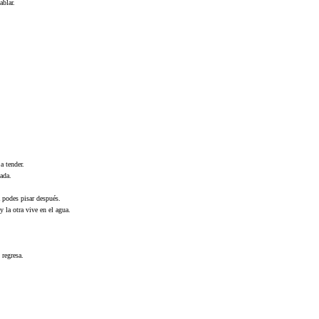
ablar.
a tender.
nada.
a podes pisar después.
y la otra vive en el agua.
 regresa.