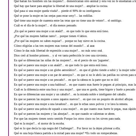
Qué harían los hombres sin las mujeres?... domesticarían otro animal y esta vez no le enseñarían a h
Qué hay que hacer para ampliar la libertad de una mujer?... ampliar la cocina.
Qué pasa si una mujer queda viuda?... pierde el 90% de su inteligencia
Qué se pone la mujer en las orejas para estar sexy?... las rodillas.
Qué tiene una mujer de cuarenta entre las tetas que no tiene una de veinte?... el ombligo.
Cuál es el día de la mujer?... el día menos pensado.
¿En qué se parece una mujer a un ataúd?... en que todo lo que entra está tieso.
¿Por qué las mujeres hablan tanto?... porque tienen 4 labios.
¿Por qué las mujeres no saben esquiar?... porque no hay nieve en la cocina.
Cómo eligirías a las tres mujeres mas tontas del mundo?... al azar.
Cómo le das más libertad de expresión a una mujer?... no más sexo oral.
Dios creó al hombre primero... y al ver tanta perfección le creo una sirvienta.
En qué se diferencian las niñas de las mujeres?... en el precio de sus 'juguetes'.
En qué se parece una mujer a un ataúd?... en que todo lo que entra está tieso.
En qué se parece una mujer a un globo aerostático?... en que el globo tiende a subir y la mujer sube 
En qué se parece una mujer a un par de anteojos?... en que si no le abrís las patillas no sirven para 
En qué se parece una mujer a un pescado?... en que la cabeza es la parte que no es útil
En qué se parece una mujer a una baldosa?... en que cuanto mas fuerte le pegues al principio, mas l
Cuál es la diferencia entre una foca y una mujer?... que una es gorda, tiene bigote y huele a pescado 
En que se diferencian una mujer y un caballo?... en la mirada noble e inteligente del caballo.
En que se parecen las mujeres a unos zapatos nuevos?... en que con un poquito de alcohol aflojan.
En qué se parece una mujer a una lavadora?... en que le echas unos polvos y te lava la remera.
En qué se parece una pelota de squash a una mujer?... en que cuanto mas fuerte le pegas, mas rápido
En qué se parecen las mujeres y las almejas?... en que cuando se calientan se abren.
Por que las mujeres tienen sexto sentido Porque los otros cinco no les sirven para nada.
Qué es la mujer?... el motor de la escoba.
Qué es lo que decía la caja negra del Challenger?... Por favor no la dejen pilotear a ella.
Qué es una hoja blanca partida a la mitad para una mujer? *Es todo un rompecabezas.