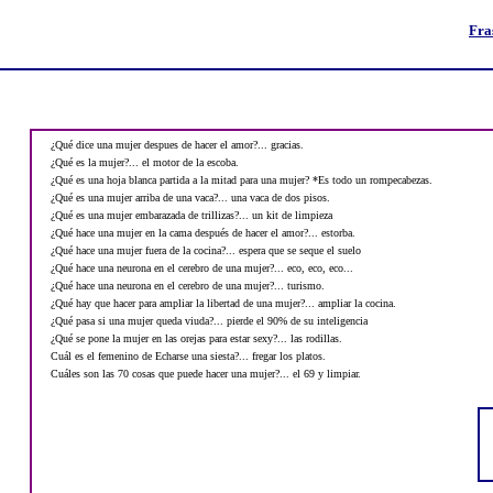
Fra
¿Qué dice una mujer despues de hacer el amor?... gracias.
¿Qué es la mujer?... el motor de la escoba.
¿Qué es una hoja blanca partida a la mitad para una mujer? *Es todo un rompecabezas.
¿Qué es una mujer arriba de una vaca?... una vaca de dos pisos.
¿Qué es una mujer embarazada de trillizas?... un kit de limpieza
¿Qué hace una mujer en la cama después de hacer el amor?... estorba.
¿Qué hace una mujer fuera de la cocina?... espera que se seque el suelo
¿Qué hace una neurona en el cerebro de una mujer?... eco, eco, eco...
¿Qué hace una neurona en el cerebro de una mujer?... turismo.
¿Qué hay que hacer para ampliar la libertad de una mujer?... ampliar la cocina.
¿Qué pasa si una mujer queda viuda?... pierde el 90% de su inteligencia
¿Qué se pone la mujer en las orejas para estar sexy?... las rodillas.
Cuál es el femenino de Echarse una siesta?... fregar los platos.
Cuáles son las 70 cosas que puede hacer una mujer?... el 69 y limpiar.