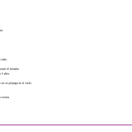
.
za.
n lado.
poner el mirador.
a 3 años.
o no se propaga en el vacío.
a cocina.