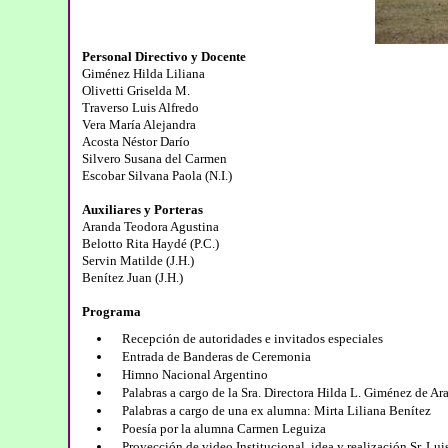
Personal Directivo y Docente
Giménez Hilda Liliana
Olivetti Griselda M.
Traverso Luis Alfredo
Vera María Alejandra
Acosta Néstor Darío
Silvero Susana del Carmen
Escobar Silvana Paola (N.I.)
Auxiliares y Porteras
Aranda Teodora Agustina
Belotto Rita Haydé (P.C.)
Servin Matilde (J.H.)
Benítez Juan (J.H.)
Programa
Recepción de autoridades e invitados especiales
Entrada de Banderas de Ceremonia
Himno Nacional Argentino
Palabras a cargo de la Sra. Directora Hilda L. Giménez de Ar
Palabras a cargo de una ex alumna: Mirta Liliana Benítez
Poesía por la alumna Carmen Leguiza
Proyección de video Institucional, idea y realización Sr. Lui