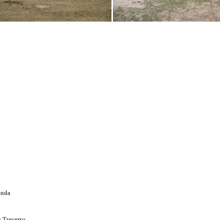
anda
s Traverso