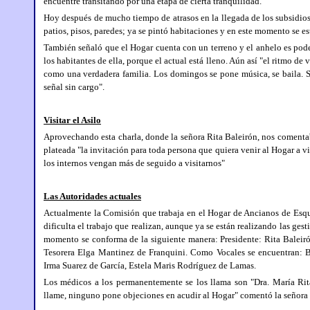
encuentre transitando por una etapa de cierta tranquilidad.
Hoy después de mucho tiempo de atrasos en la llegada de los subsidios,
patios, pisos, paredes; ya se pintó habitaciones y en este momento se est
También señaló que el Hogar cuenta con un terreno y el anhelo es pode
los habitantes de ella, porque el actual está lleno. Aún así "el ritmo d
como una verdadera familia. Los domingos se pone música, se baila. 
señal sin cargo".
Visitar el Asilo
Aprovechando esta charla, donde la señora Rita Baleirón, nos comentab
plateada "la invitación para toda persona que quiera venir al Hogar a v
los internos vengan más de seguido a visitarnos"
Las Autoridades actuales
Actualmente la Comisión que trabaja en el Hogar de Ancianos de Esqui
dificulta el trabajo que realizan, aunque ya se están realizando las ge
momento se conforma de la siguiente manera: Presidente: Rita Baleirón
Tesorera Elga Mantinez de Franquini. Como Vocales se encuentran: B
Irma Suarez de García, Estela Maris Rodríguez de Lamas.
Los médicos a los permanentemente se los llama son "Dra. María Rit
llame, ninguno pone objeciones en acudir al Hogar" comentó la señora