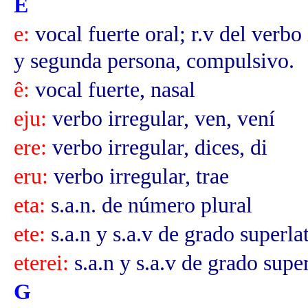
E
e:
vocal fuerte oral; r.v del verbo
y segunda persona, compulsivo.
ê:
vocal fuerte, nasal
eju:
verbo irregular, ven, vení
ere:
verbo irregular, dices, di
eru:
verbo irregular, trae
eta:
s.a.n. de número plural
ete:
s.a.n y s.a.v de grado superla
eterei:
s.a.n y s.a.v de grado supe
G