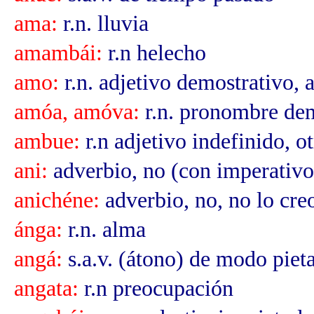
ama:
r.n. lluvia
amambái:
r.n helecho
amo:
r.n. adjetivo demostrativo, a
amóa, amóva:
r.n. pronombre dem
ambue:
r.n adjetivo indefinido, ot
ani:
adverbio, no (con imperativo
anichéne:
adverbio, no, no lo cre
ánga:
r.n. alma
angá:
s.a.v. (átono) de modo piet
angata:
r.n preocupación