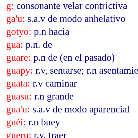
g:
consonante velar contrictiva
ga'u:
s.a.v de modo anhelativo
gotyo:
p.n hacia
gua:
p.n. de
guare:
p.n de (en el pasado)
guapy:
r.v, sentarse; r.n asentami
guata:
r.v caminar
guasu:
r.n grande
gua'u:
s.a.v de modo aparencial
guéi:
r.n buey
gueru:
r.v. traer