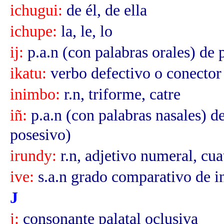
ichugui:
de él, de ella
ichupe:
la, le, lo
ij:
p.a.n (con palabras orales) de
ikatu:
verbo defectivo o conector 
inimbo:
r.n, triforme, catre
iñ:
p.a.n (con palabras nasales) d
posesivo)
irundy:
r.n, adjetivo numeral, cua
ive:
s.a.n grado comparativo de i
J
j:
consonante palatal oclusiva