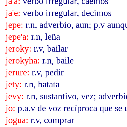
ja'a:
verbo irregular, caemos
ja'e:
verbo irregular, decimos
jepe:
r.n, adverbio, aun; p.v aunq
jepe'a:
r.n, leña
jeroky:
r.v, bailar
jerokyha:
r.n, baile
jerure:
r.v, pedir
jety:
r.n, batata
jevy:
r.n, sustantivo, vez; adverb
jo:
p.a.v de voz recíproca que se 
jogua:
r.v, comprar