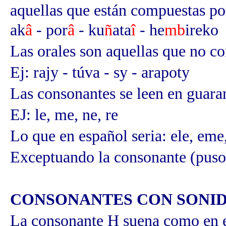
aquellas que están compuestas po
ak
â
- por
â
- ku
ñ
ata
î
- he
mb
ireko
Las orales son aquellas que no co
Ej: rajy - túva - sy - arapoty
Las consonantes se leen en guaran
EJ: le, me, ne, re
Lo que en español seria: ele, eme,
Exceptuando la consonante (puso
CONSONANTES CON SONID
La consonante H suena como en e