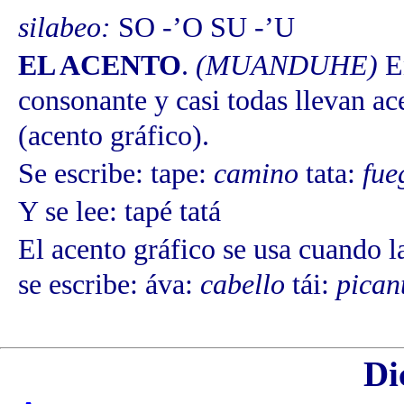
silabeo:
SO -’O SU -’U
EL ACENTO
.
(MUANDUHE)
E
consonante y casi todas llevan ace
(acento gráfico).
Se escribe: tape:
camino
tata:
fue
Y se lee: tapé tatá
El acento gráfico se usa cuando la
se escribe: áva:
cabello
tái:
pican
Di