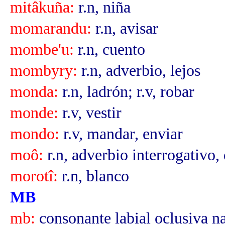
mitâkuña:
r.n, niña
momarandu:
r.n, avisar
mombe'u:
r.n, cuento
mombyry:
r.n, adverbio, lejos
monda:
r.n, ladrón; r.v, robar
monde:
r.v, vestir
mondo:
r.v, mandar, enviar
moô:
r.n, adverbio interrogativo,
morotî:
r.n, blanco
MB
mb:
consonante labial oclusiva n