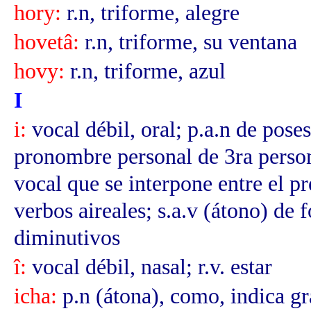
hory:
r.n, triforme, alegre
hovetâ:
r.n, triforme, su ventana
hovy:
r.n, triforme, azul
I
i:
vocal débil, oral; p.a.n de pose
pronombre personal de 3ra perso
vocal que se interpone entre el pr
verbos aireales; s.a.v (átono) de
diminutivos
î:
vocal débil, nasal; r.v. estar
icha:
p.n (átona), como, indica g