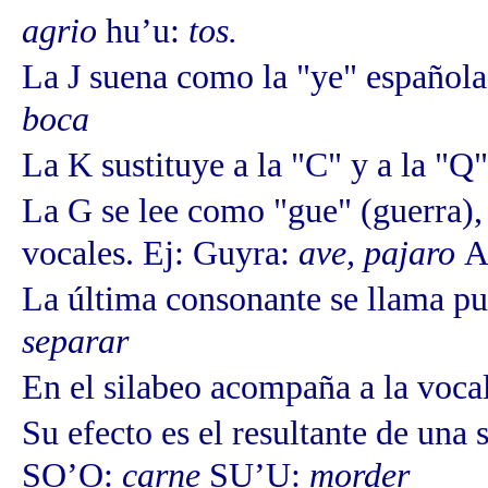
agrio
hu’u:
tos.
La J suena como la "ye" española,
boca
La K sustituye a la "C" y a la "Q"
La G se lee como "gue" (guerra),
vocales.
Ej: Guyra:
ave, pajaro
A
La última consonante se llama pu
separar
En el silabeo acompaña a la vocal
Su efecto es el resultante de una 
SO’O:
carne
SU’U:
morder