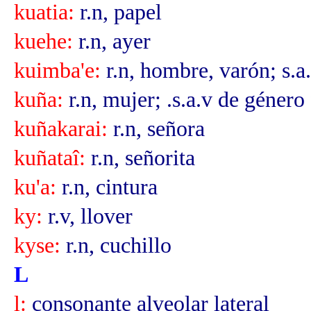
kuatia:
r.n, papel
kuehe:
r.n, ayer
kuimba'e:
r.n, hombre, varón; s.
kuña:
r.n, mujer; .s.a.v de géner
kuñakarai:
r.n, señora
kuñataî:
r.n, señorita
ku'a:
r.n, cintura
ky:
r.v, llover
kyse:
r.n, cuchillo
L
l:
consonante alveolar lateral