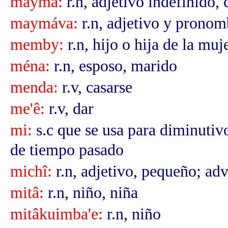
mayma:
r.n, adjetivo indefinido, 
maymáva:
r.n, adjetivo y pronom
memby:
r.n, hijo o hija de la muj
ména:
r.n, esposo, marido
menda:
r.v, casarse
me'ê:
r.v, dar
mi:
s.c que se usa para diminutivo
de tiempo pasado
michî:
r.n, adjetivo, pequeño; ad
mitâ:
r.n, niño, niña
mitâkuimba'e:
r.n, niño