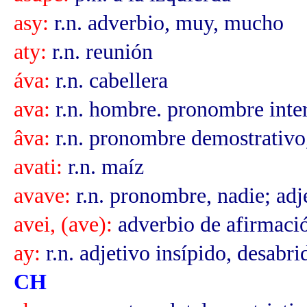
asy:
r.n. adverbio, muy, mucho
aty:
r.n. reunión
áva:
r.n. cabellera
ava:
r.n. hombre. pronombre inter
âva:
r.n. pronombre demostrativo, 
avati:
r.n. maíz
avave:
r.n. pronombre, nadie; adj
avei, (ave):
adverbio de afirmaci
ay:
r.n. adjetivo insípido, desabri
CH