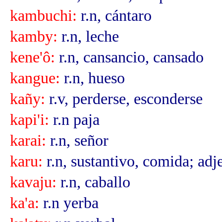
kambuchi:
r.n, cántaro
kamby:
r.n, leche
kene'ô:
r.n, cansancio, cansado
kangue:
r.n, hueso
kañy:
r.v, perderse, esconderse
kapi'i:
r.n paja
karai:
r.n, señor
karu:
r.n, sustantivo, comida; adj
kavaju:
r.n, caballo
ka'a:
r.n yerba