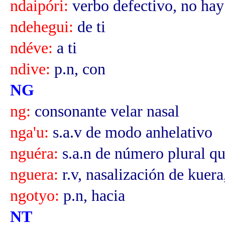
ndaipóri:
verbo defectivo, no hay
ndehegui:
de ti
ndéve:
a ti
ndive:
p.n, con
NG
ng:
consonante velar nasal
nga'u:
s.a.v de modo anhelativo
nguéra:
s.a.n de número plural q
nguera:
r.v, nasalización de kuera
ngotyo:
p.n, hacia
NT