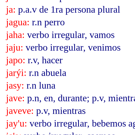
ja:
p.a.v de 1ra persona plural
jagua:
r.n perro
jaha:
verbo irregular, vamos
jaju:
verbo irregular, venimos
japo:
r.v, hacer
jarýi:
r.n abuela
jasy:
r.n luna
jave:
p.n, en, durante; p.v, mientr
javeve:
p.v, mientras
jay'u:
verbo irregular, bebemos a