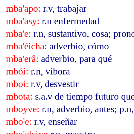
mba'apo:
r.v, trabajar
mba'asy:
r.n enfermedad
mba'e:
r.n, sustantivo, cosa; pro
mba'éicha:
adverbio, cómo
mba'erâ:
adverbio, para qué
mbói:
r.n, víbora
mboi:
r.v, desvestir
mbota:
s.a.v de tiempo futuro qu
mboyve:
r.n, adverbio, antes; p.n
mbo'e:
r.v, enseñar