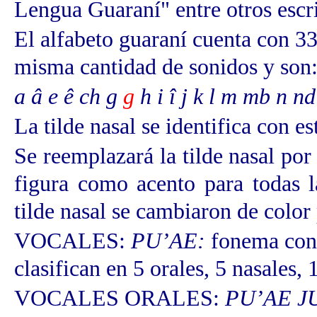
Lengua Guaraní" entre otros escr
El alfabeto guaraní cuenta con 33
misma cantidad de sonidos y son
a â e ê ch g
g
h i î j k l m mb n nd
La tilde nasal se identifica con e
Se reemplazará la tilde nasal por
figura como acento para todas l
tilde nasal se cambiaron de color 
VOCALES:
PU’AE:
fonema con 
clasifican en 5 orales, 5 nasales, 
VOCALES ORALES:
PU’AE 