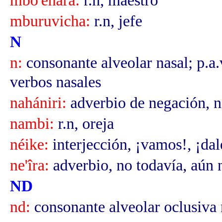
mbo'ehára:
r.n, maestro
mburuvicha:
r.n, jefe
N
n:
consonante alveolar nasal; p.a
verbos nasales
nahániri:
adverbio de negación, 
nambi:
r.n, oreja
néike:
interjección, ¡vamos!, ¡dal
ne'îra:
adverbio, no todavía, aún 
ND
nd:
consonante alveolar oclusiva 