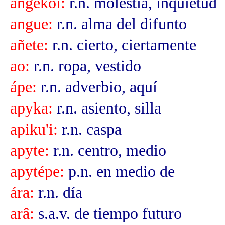
angekói:
r.n. molestia, inquietud
angue:
r.n. alma del difunto
añete:
r.n. cierto, ciertamente
ao:
r.n. ropa, vestido
ápe:
r.n. adverbio, aquí
apyka:
r.n. asiento, silla
apiku'i:
r.n. caspa
apyte:
r.n. centro, medio
apytépe:
p.n. en medio de
ára:
r.n. día
arâ:
s.a.v. de tiempo futuro