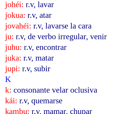
johéi:
r.v, lavar
jokua:
r.v, atar
jovahéi:
r.v, lavarse la cara
ju:
r.v, de verbo irregular, venir
juhu:
r.v, encontrar
juka:
r.v, matar
jupi:
r.v, subir
K
k:
consonante velar oclusiva
kái:
r.v, quemarse
kambu:
r.v, mamar, chupar