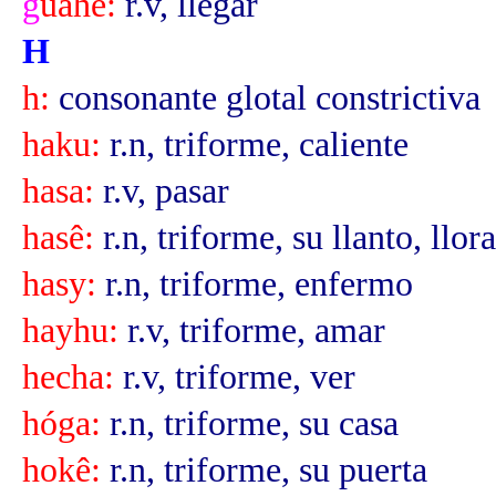
g
uahê:
r.v, llegar
H
h:
consonante glotal constrictiva
haku:
r.n, triforme, caliente
hasa:
r.v, pasar
hasê:
r.n, triforme, su llanto, llor
hasy:
r.n, triforme, enfermo
hayhu:
r.v, triforme, amar
hecha:
r.v, triforme, ver
hóga:
r.n, triforme, su casa
hokê:
r.n, triforme, su puerta