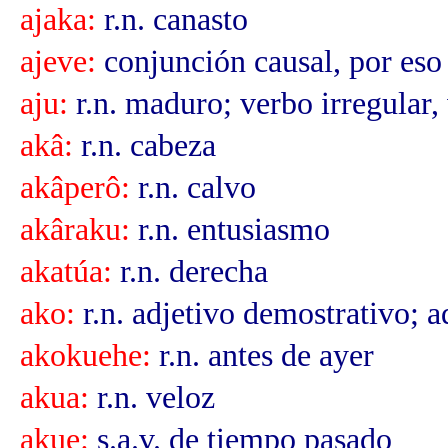
ajaka:
r.n. canasto
ajeve:
conjunción causal, por eso
aju:
r.n. maduro; verbo irregular,
akâ:
r.n. cabeza
akâperô:
r.n. calvo
akâraku:
r.n. entusiasmo
akatúa:
r.n. derecha
ako:
r.n. adjetivo demostrativo; a
akokuehe:
r.n. antes de ayer
akua:
r.n. veloz
akue:
s.a.v. de tiempo pasado