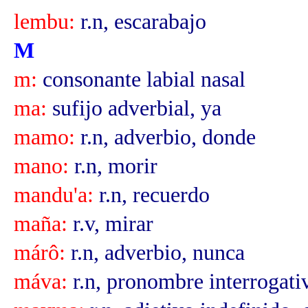
lembu:
r.n, escarabajo
M
m:
consonante labial nasal
ma:
sufijo adverbial, ya
mamo:
r.n, adverbio, donde
mano:
r.n, morir
mandu'a:
r.n, recuerdo
maña:
r.v, mirar
márô:
r.n, adverbio, nunca
máva:
r.n, pronombre interrogati