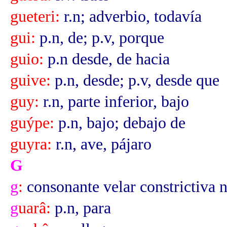
gueteri:
r.n; adverbio, todavía
gui:
p.n, de; p.v, porque
guio:
p.n desde, de hacia
guive:
p.n, desde; p.v, desde que
guy:
r.n, parte inferior, bajo
guýpe:
p.n, bajo; debajo de
guyra:
r.n, ave, pájaro
G
g
:
consonante velar constrictiva n
g
uarâ:
p.n, para