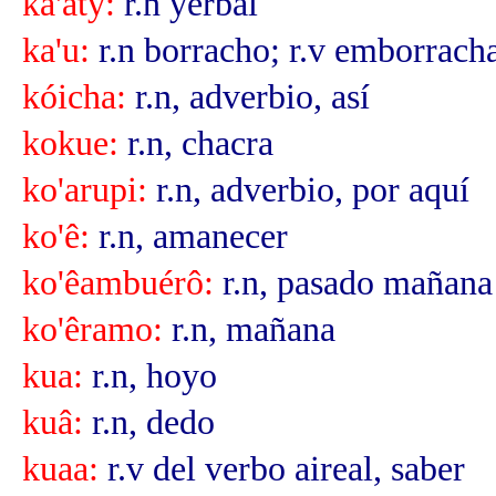
ka'aty:
r.n yerbal
ka'u:
r.n borracho; r.v emborrach
kóicha:
r.n, adverbio, así
kokue:
r.n, chacra
ko'arupi:
r.n, adverbio, por aquí
ko'ê:
r.n, amanecer
ko'êambuérô:
r.n, pasado mañana
ko'êramo:
r.n, mañana
kua:
r.n, hoyo
kuâ:
r.n, dedo
kuaa:
r.v del verbo aireal, saber