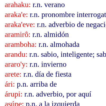
arahaku:
r.n. verano
araka'e:
r.n. pronombre interroga
araka'eve:
r.n. adverbio de negac
aramirô:
r.n. almidón
aramboha:
r.n. almohada
arandu:
r.n. sabio, inteligente; sa
araro'y:
r.n. invierno
arete:
r.n. día de fiesta
ári:
p.n. arriba de
árupi:
r.n. adverbio, por aquí
asúpe:
p.n. a la izquierda