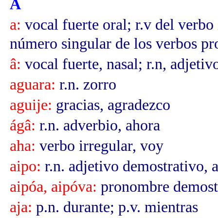
A
a:
vocal fuerte oral; r.v del verbo 
número singular de los verbos pr
â:
vocal fuerte, nasal; r.n, adjetiv
aguara:
r.n. zorro
aguije:
gracias, agradezco
ágâ:
r.n. adverbio, ahora
aha:
verbo irregular, voy
aipo:
r.n. adjetivo demostrativo, 
aipóa, aipóva:
pronombre demostr
aja:
p.n. durante; p.v. mientras