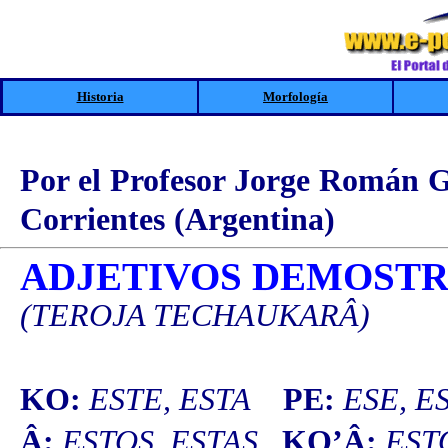
Historia
Morfología
Por el Profesor Jorge Román G
Corrientes (Argentina)
ADJETIVOS DEMOSTR
(TEROJA TECHAUKARÂ)
KO:
ESTE, ESTA
PE:
ESE, 
Â:
ESTOS, ESTAS
KO’Â:
EST