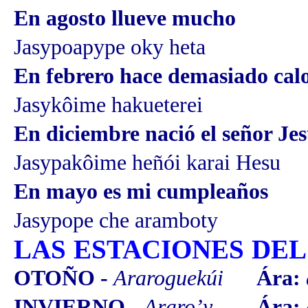
En agosto llueve mucho
Jasypoapype oky heta
En febrero hace demasiado cal
Jasykôime hakueterei
En diciembre nació el señor Je
Jasypakôime heñói karai Hesu
En mayo es mi cumpleaños
Jasypope che aramboty
LAS ESTACIONES DEL
OTOÑO -
Araroguekúi
Ára:
INVIERNO -
Araro’y
Ára: