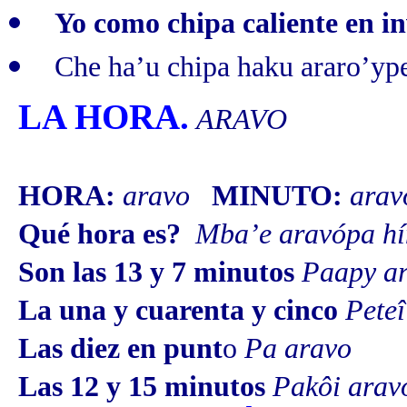
Yo como chipa caliente en i
Che ha’u chipa haku araro’yp
LA HORA.
ARAVO
HORA:
aravo
MINUTO:
ara
Qué hora es?
Mba’e aravópa h
Son las 13 y 7 minutos
Paapy ar
La una y cuarenta y cinco
Peteî
Las diez en punt
o
Pa aravo
Las 12 y 15 minutos
Pakôi arav