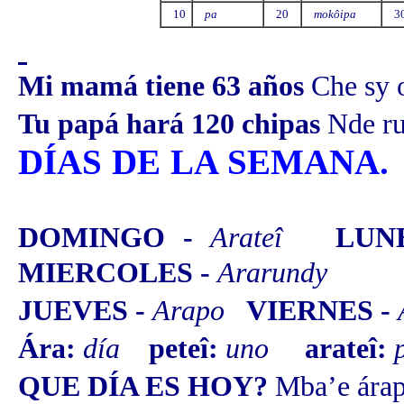
10
pa
20
mokôipa
3
Mi mamá tiene 63 años
Che sy 
Tu papá hará 120 chipas
Nde ru
DÍAS DE LA SEMANA.
DOMINGO -
Arateî
LUN
MIERCOLES -
Ararundy
JUEVES -
Arapo
VIERNES -
Ára:
día
peteî:
uno
arateî:
QUE DÍA ES HOY?
Mba’e ára