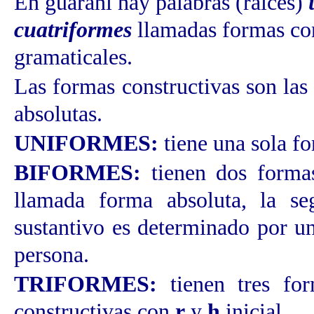
En guaraní hay palabras (raíces)
cuatriformes
llamadas formas con
gramaticales.
Las formas constructivas son la
absolutas.
UNIFORMES:
tiene una sola f
BIFORMES:
tienen dos form
llamada forma absoluta, la 
sustantivo es determinado por u
persona.
TRIFORMES:
tienen tres f
constructivas con
r
y
h
inicial.