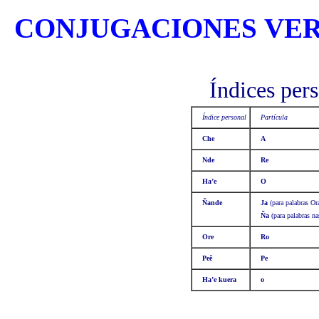
CONJUGACIONES VE
Índices pers
Índice personal
Partícula
Che
A
Nde
Re
Ha’e
O
Ñande
Ja
(para palabras Ora
Ña
(para palabras na
Ore
Ro
Peê
Pe
Ha’e kuera
o