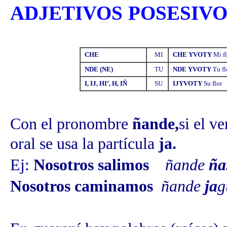
ADJETIVOS POSESIV
CHE
MI
CHE YVOTY
Mi f
NDE (NE)
TU
NDE YVOTY
Tu fl
I, IJ, HI’, H, IÑ
SU
IJYVOTY
Su flor
Con el pronombre
ñande,
si el v
oral se usa la partícula
ja.
Ej:
Nosotros salimos
ñande
ña
Nosotros caminamos
ñande
ja
g