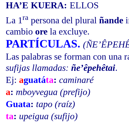
HA’E KUERA:
ELLOS
ra
La 1
persona del plural
ñande
cambio
ore
la excluye.
PARTÍCULAS.
(ÑE’ÊPEHÊ
Las palabras se forman con una ra
sufijas llamadas:
ñe’êpehêtai
.
Ej:
a
guatá
ta
:
caminaré
a
:
mboyvegua (prefijo)
Guata
:
tapo (raíz)
t
a
:
upeigua (sufijo)