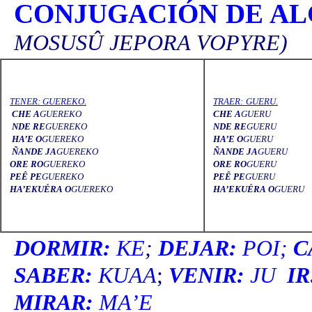
CONJUGACIÓN DE AL
MOSUSÛ JEPORA VOPYRE)
TENER: GUEREKO.
TRAER: GUERU.
CHE A
GUEREKO
CHE A
GUERU
NDE RE
GUEREKO
NDE RE
GUERU
HA’E O
GUEREKO
HA’E O
GUERU
ÑANDE
JA
GUEREKO
ÑANDE
JA
GUERU
ORE
RO
GUEREKO
ORE
RO
GUERU
PEÊ PE
GUEREKO
PEÊ PE
GUERU
HA’EKUÉRA
O
GUEREKO
HA’EKUÉRA
O
GUERU
DORMIR:
KE
;
DEJAR:
POI;
C
SABER:
KUAA
;
VENIR:
JU
IR
MIRAR:
MA’E