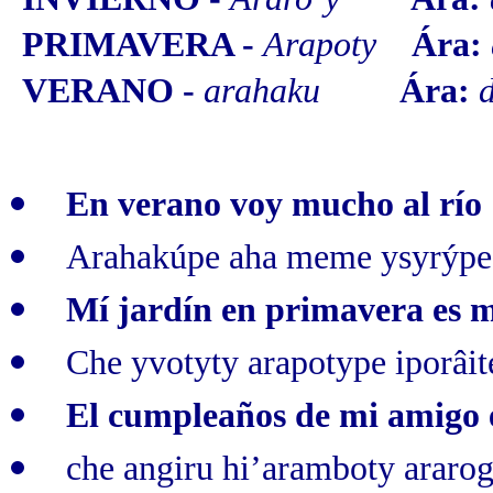
PRIMAVERA -
Arapoty
Ára:
VERANO -
arahaku
Ára:
En verano voy mucho al río
Arahakúpe aha meme ysyrýpe
Mí jardín en primavera es 
Che yvotyty arapotype iporâit
El cumpleaños de mi amigo 
che angiru hi’aramboty araro