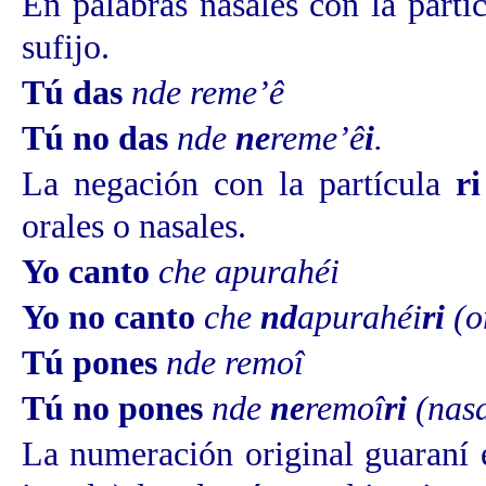
En palabras nasales con la partí
sufijo.
Tú das
nde reme’ê
Tú no das
nde
ne
reme’ê
i
.
La negación con la partícula
ri
orales o nasales.
Yo canto
che apurahéi
Yo no canto
che
nd
apurahéi
ri
(o
Tú pones
nde remoî
Tú no pones
nde
ne
remoî
ri
(nasa
La numeración original guaraní 