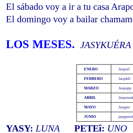
El sábado voy a ir a tu casa
Arapo
El domingo voy a bailar chama
LOS MESES.
JASYKUÉRA
ENERO
Jasyteî
FEBRERO
Jasykôi
MARZO
Jasyapy
ABRIL
Jasyrun
MAYO
Jasypo
JUNIO
jasypote
Y
ASY:
LUNA
PETEî:
UN