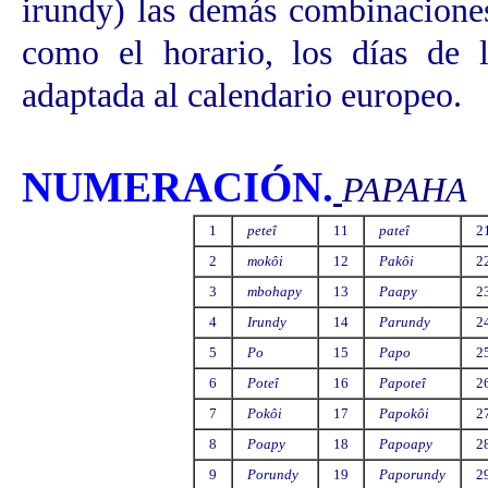
irundy) las demás combinacione
como el horario, los días de 
adaptada al calendario europeo.
NUMERACIÓN.
PAPAHA
1
peteî
11
pateî
2
2
mokôi
12
Pakôi
2
3
mbohapy
13
Paapy
2
4
Irundy
14
Parundy
2
5
Po
15
Papo
2
6
Poteî
16
Papoteî
2
7
Pokôi
17
Papokôi
2
8
Poapy
18
Papoapy
2
9
Porundy
19
Paporundy
2