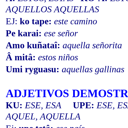
AQUELLOS
AQUELLAS
EJ:
ko tape:
este camino
Pe karai:
ese señor
Amo kuñataî:
aquella señorita
Â mitâ:
estos niños
Umi ryguasu:
aquellas gallinas
ADJETIVOS DEMOSTR
KU:
ESE, ESA
UPE:
ESE, 
AQUEL,
AQUELLA