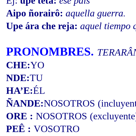
Ej:
upe tetâ:
ese país
Aipo ñorairô:
aquella guerra.
Upe ára che reja:
aquel tiempo 
PRONOMBRES.
TERARÂ
CHE:
YO
NDE:
TU
HA’E:
ÉL
ÑANDE:
NOSOTROS (incluyent
ORE :
NOSOTROS (excluyente
PEÊ :
VOSOTRO